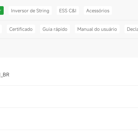
r
Inversor de String
ESS C&I
Acessórios
Certificado
Guia rápido
Manual do usuário
Decl
1_BR