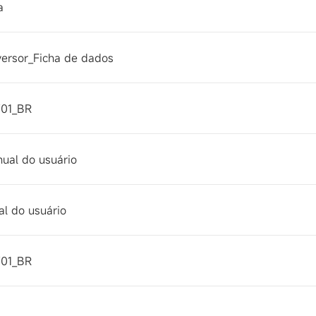
a
ersor_Ficha de dados
01_BR
al do usuário
l do usuário
01_BR