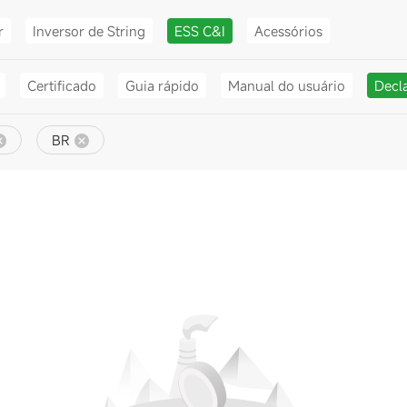
r
Inversor de String
ESS C&I
Acessórios
Certificado
Guia rápido
Manual do usuário
Decl
BR