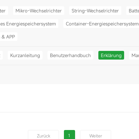
ter
Mikro-Wechselrichter
String-Wechselrichter
Batt
les Energiespeichersystem
Container-Energiespeichersystem
m & APP
t
Kurzanleitung
Benutzerhandbuch
Erklärung
Mar
1
Zurück
Weiter