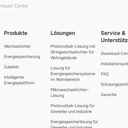
nload-Center
Produkte
Lösungen
Service &
Unterstüt
Wechselrichter
Photovoltaik-Lösung mit
Stringwechselrichter für
Download-Cen
Energiespeicherung
Wohngebäude
Installationsan
Zubehör
Lösung für
Energiespeichersysteme
FAQ
Intelligente
im Wohnbereich
Energieplattform
Schulungszerti
Mikrowechselrichter-
Garantie
Lösung
Photovoltaik-Lösung für
Gewerbe und Industrie
Energiespeicherlösung für
Gewerbe und Industrie