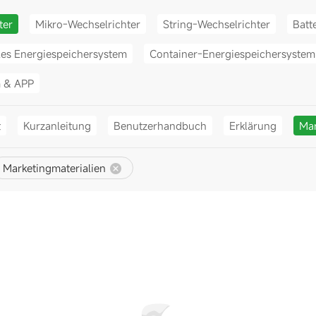
ter
Mikro-Wechselrichter
String-Wechselrichter
Batt
les Energiespeichersystem
Container-Energiespeichersystem
m & APP
t
Kurzanleitung
Benutzerhandbuch
Erklärung
Mar
Marketingmaterialien