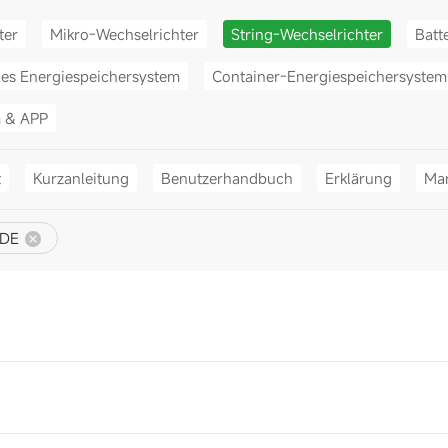
ter
Mikro-Wechselrichter
String-Wechselrichter
Batt
les Energiespeichersystem
Container-Energiespeichersystem
m & APP
t
Kurzanleitung
Benutzerhandbuch
Erklärung
Mar
DE