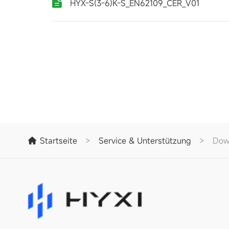
HYX-S(3-6)K-S_EN62109_CER_V01
Startseite
>
Service & Unterstützung
>
Dow