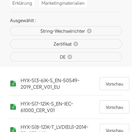
Erklärung
Marketingmaterialien
Ausgewählt :
String-Wechselrichter
Zertifikat
DE
HYX-S(3-6)K-S_EN-50549-
Vorschau
2019_CER_V01_EU
HYX-S(7-12)K-S_EN-IEC-
Vorschau
61000_CER_V01
HYX-S(8-12)K-T_LVD(EU)-2014-
Vorschau