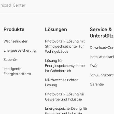
nload-Center
Produkte
Lösungen
Service &
Unterstüt
Wechselrichter
Photovoltaik-Lösung mit
Stringwechselrichter für
Download-Cen
Energiespeicherung
Wohngebäude
Installationsan
Zubehör
Lösung für
Energiespeichersysteme
FAQ
Intelligente
im Wohnbereich
Energieplattform
Schulungszerti
Mikrowechselrichter-
Garantie
Lösung
Photovoltaik-Lösung für
Gewerbe und Industrie
Energiespeicherlösung für
Gewerbe und Industrie