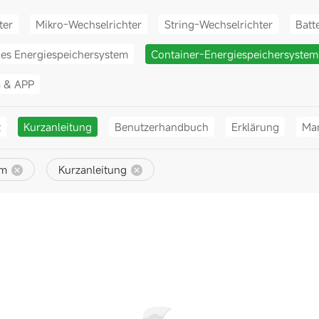
ter
Mikro-Wechselrichter
String-Wechselrichter
Batt
les Energiespeichersystem
Container-Energiespeichersystem
m & APP
t
Kurzanleitung
Benutzerhandbuch
Erklärung
Mar
em
Kurzanleitung