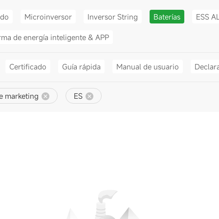
ido
Microinversor
Inversor String
Baterías
ESS A
rma de energía inteligente & APP
Certificado
Guía rápida
Manual de usuario
Declar
e marketing
ES