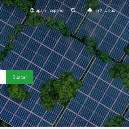
s
Spain - Español
HYXI Cloud
S
Buscar