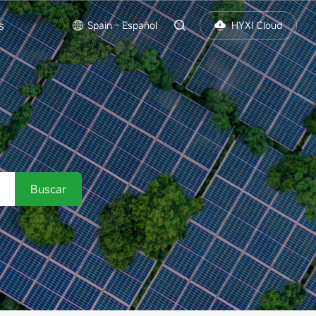
s
Spain - Español
HYXI Cloud
S
Buscar