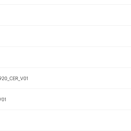
2920_CER_V01
V01