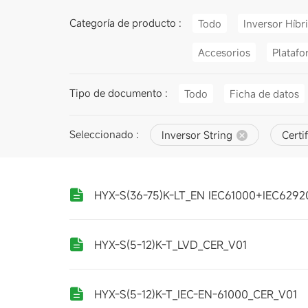
Categoría de producto :
Todo
Inversor Híbr
Accesorios
Platafo
Tipo de documento :
Todo
Ficha de datos
Seleccionado :
Inversor String
Certi
HYX-S(36-75)K-LT_EN IEC61000+IEC6292
HYX-S(5-12)K-T_LVD_CER_V01
HYX-S(5-12)K-T_IEC-EN-61000_CER_V01