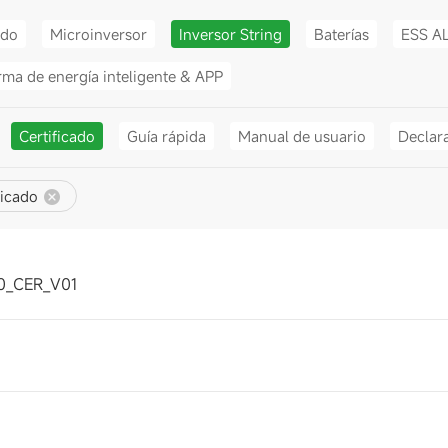
ido
Microinversor
Inversor String
Baterías
ESS A
rma de energía inteligente & APP
Certificado
Guía rápida
Manual de usuario
Declar
ficado
0_CER_V01