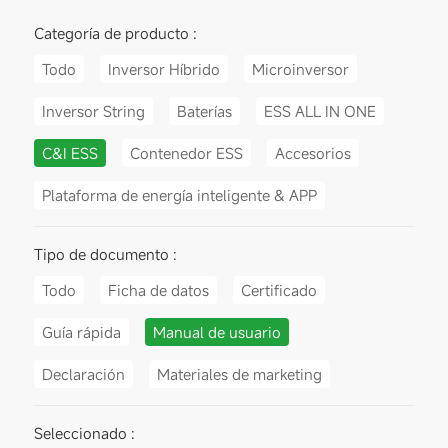
Categoría de producto :
Todo
Inversor Híbrido
Microinversor
Inversor String
Baterías
ESS ALL IN ONE
C&I ESS
Contenedor ESS
Accesorios
Plataforma de energía inteligente & APP
Tipo de documento :
Todo
Ficha de datos
Certificado
Guía rápida
Manual de usuario
Declaración
Materiales de marketing
Seleccionado :