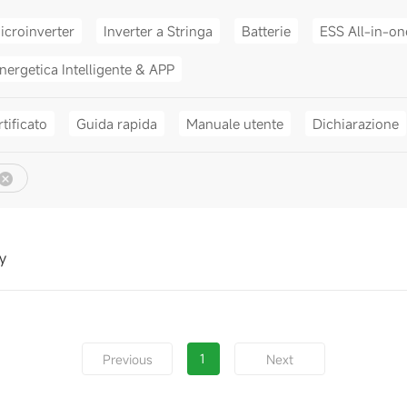
icroinverter
Inverter a Stringa
Batterie
ESS All-in-on
nergetica Intelligente & APP
tificato
Guida rapida
Manuale utente
Dichiarazione
y
1
Previous
Next