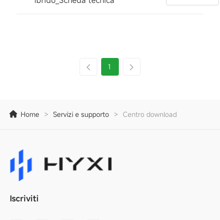
ibrido_Scheda tecnica
1
Home
>
Servizi e supporto
>
Centro download
Iscriviti