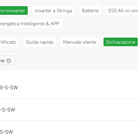
icroinverter
Inverter a Stringa
Batterie
ESS All-in-on
nergetica Intelligente & APP
tificato
Guida rapida
Manuale utente
Dichiarazione
ne
0)-S-SW
)-S-SW
-S-SW