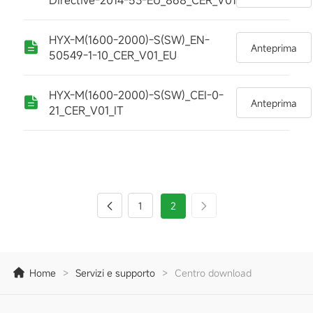
Directive-2014-53-EU_868_CER_V01
HYX-M(1600-2000)-S(SW)_EN-
Anteprima
50549-1-10_CER_V01_EU
HYX-M(1600-2000)-S(SW)_CEI-0-
Anteprima
21_CER_V01_IT
1
2
Home
>
Servizi e supporto
>
Centro download