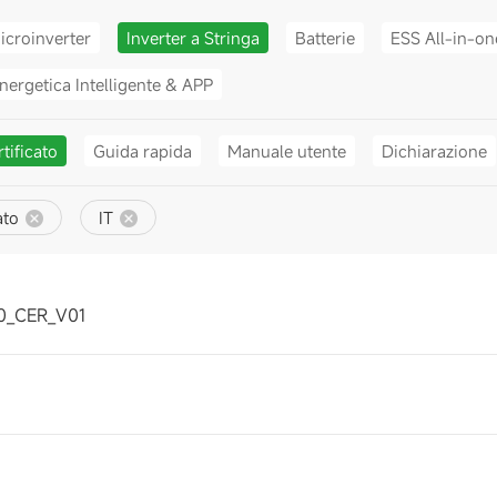
icroinverter
Inverter a Stringa
Batterie
ESS All-in-on
nergetica Intelligente & APP
tificato
Guida rapida
Manuale utente
Dichiarazione
ato
IT
0_CER_V01