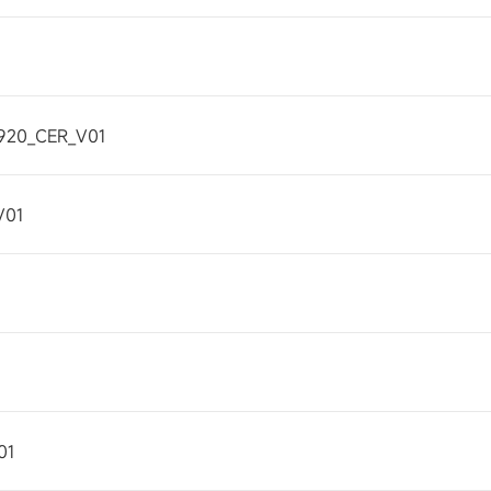
2920_CER_V01
V01
01