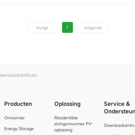
1
Vorige
Volgende
ownloadcentrum
Producten
Oplossing
Service &
Ondersteun
Omvormer
Residentiële
stringomvormer PV-
Downloadcentr
Energy Storage
oplossing