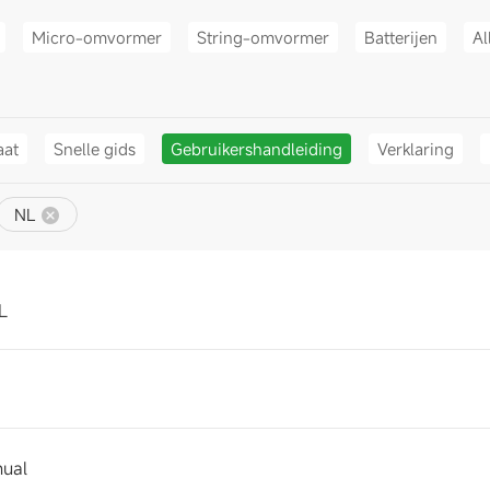
Micro-omvormer
String-omvormer
Batterijen
Al
aat
Snelle gids
Gebruikershandleiding
Verklaring
NL
L
ual