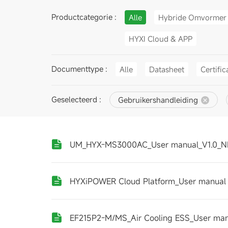
Productcategorie :
Alle
Hybride Omvormer
HYXI Cloud & APP
Documenttype :
Alle
Datasheet
Certific
Geselecteerd :
Gebruikershandleiding
UM_HYX-MS3000AC_User manual_V1.0_N
HYXiPOWER Cloud Platform_User manual
EF215P2-M/MS_Air Cooling ESS_User man