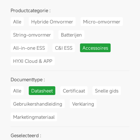
Productcategorie :
Alle
Hybride Omvormer
Micro-omvormer
String-omvormer
Batterijen
All-in-one ESS
C&I ESS
Accessoires
HYXI Cloud & APP
Documenttype :
Alle
Datasheet
Certificaat
Snelle gids
Gebruikershandleiding
Verklaring
Marketingmateriaal
Geselecteerd :