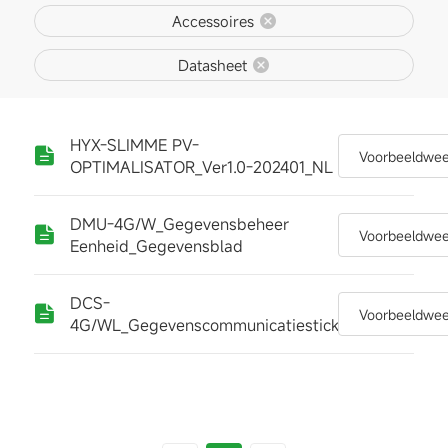
Accessoires
Datasheet
HYX-SLIMME PV-
Voorbeeldwe
OPTIMALISATOR_Ver1.0-202401_NL
DMU-4G/W_Gegevensbeheer
Voorbeeldwe
Eenheid_Gegevensblad
DCS-
Voorbeeldwe
4G/WL_Gegevenscommunicatiestick_Gegevensbla