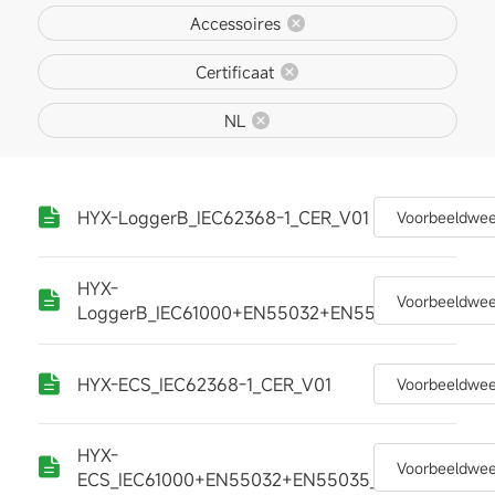
Accessoires
Certificaat
NL
HYX-LoggerB_IEC62368-1_CER_V01
Voorbeeldwe
HYX-
Voorbeeldwe
LoggerB_IEC61000+EN55032+EN55035_CER_V01
HYX-ECS_IEC62368-1_CER_V01
Voorbeeldwe
HYX-
Voorbeeldwe
ECS_IEC61000+EN55032+EN55035_CER_V01