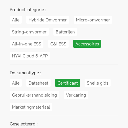
Productcategorie :
Alle
Hybride Omvormer
Micro-omvormer
String-omvormer
Batterijen
All-in-one ESS
C&I ESS
Accessoires
HYXI Cloud & APP
Documenttype :
Alle
Datasheet
Certificaat
Snelle gids
Gebruikershandleiding
Verklaring
Marketingmateriaal
Geselecteerd :