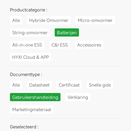
Productcategorie :
Alle
Hybride Omvormer
Micro-omvormer
String-omvormer
Batterijen
All-in-one ESS
C&I ESS
Accessoires
HYXI Cloud & APP
Documenttype :
Alle
Datasheet
Certificaat
Snelle gids
Gebruikershandleiding
Verklaring
Marketingmateriaal
Geselecteerd :