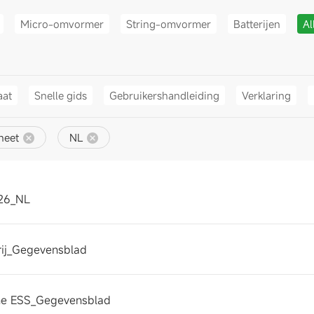
Micro-omvormer
String-omvormer
Batterijen
Al
aat
Snelle gids
Gebruikershandleiding
Verklaring
heet
NL
26_NL
rij_Gegevensblad
one ESS_Gegevensblad