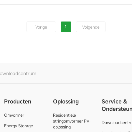
1
Vorige
Volgende
ownloadcentrum
Producten
Oplossing
Service &
Ondersteun
Omvormer
Residentiële
stringomvormer PV-
Downloadcentr
Energy Storage
oplossing