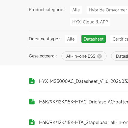
Productcategorie :
Alle
Hybride Omvormer
HYXI Cloud & APP
Documenttype :
Alle
Datasheet
Certific
Geselecteerd :
All-in-one ESS
Datas
HYX-MS3000AC_Datasheet_V1.6-202603
H6K/9K/12K/15K-HTAC_Driefase AC-batte
H6K/9K/12K/15K-HTA_Stapelbaar all-in-