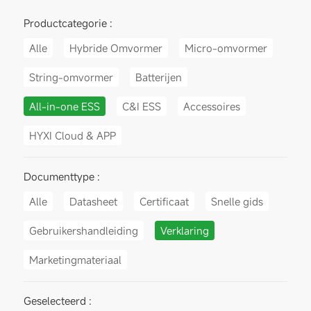
Productcategorie :
Alle
Hybride Omvormer
Micro-omvormer
String-omvormer
Batterijen
All-in-one ESS
C&I ESS
Accessoires
HYXI Cloud & APP
Documenttype :
Alle
Datasheet
Certificaat
Snelle gids
Gebruikershandleiding
Verklaring
Marketingmateriaal
Geselecteerd :