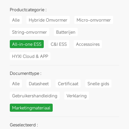
Productcategorie :
Alle
Hybride Omvormer
Micro-omvormer
String-omvormer
Batterijen
All-in-one ESS
C&I ESS
Accessoires
HYXI Cloud & APP
Documenttype :
Alle
Datasheet
Certificaat
Snelle gids
Gebruikershandleiding
Verklaring
Marketingmateriaal
Geselecteerd :