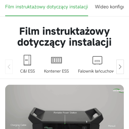
Film instruktażowy dotyczący instalacji
Wideo konfigur
Film instruktażowy
dotyczący instalacji
C&I ESS
Kontener ESS
Falownik łańcuchowy
F