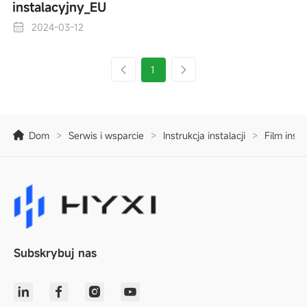
instalacyjny_EU
2024-03-12
1
Dom
>
Serwis i wsparcie
>
Instrukcja instalacji
>
Film inst
Subskrybuj nas