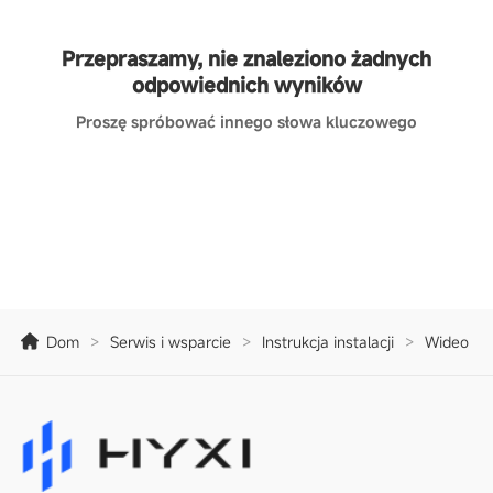
Przepraszamy, nie znaleziono żadnych
odpowiednich wyników
Proszę spróbować innego słowa kluczowego
Dom
>
Serwis i wsparcie
>
Instrukcja instalacji
>
Wideo kon