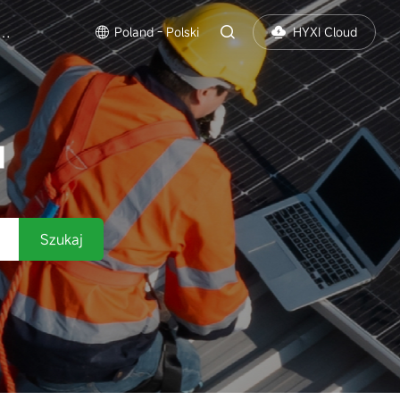
as
Poland - Polski
HYXI Cloud
I
Szukaj