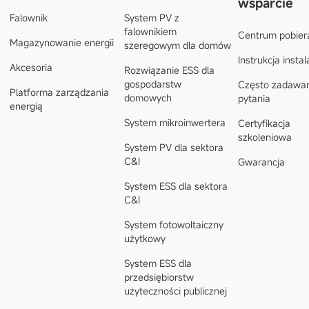
wsparcie
Falownik
System PV z
falownikiem
Centrum pobier
Magazynowanie energii
szeregowym dla domów
Instrukcja instal
Akcesoria
Rozwiązanie ESS dla
gospodarstw
Często zadawa
Platforma zarządzania
domowych
pytania
energią
System mikroinwertera
Certyfikacja
szkoleniowa
System PV dla sektora
C&I
Gwarancja
System ESS dla sektora
C&I
System fotowoltaiczny
użytkowy
System ESS dla
przedsiębiorstw
użyteczności publicznej