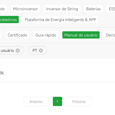
ido
Microinversor
Inversor de String
Baterias
ES
cessórios
Plataforma de Energia Inteligente & APP
Certificado
Guia rápido
Manual do usuário
Decl
 usuário
PT
EN
1
Anterior
Próximo