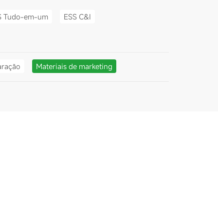
S Tudo-em-um
ESS C&I
aração
Materiais de marketing