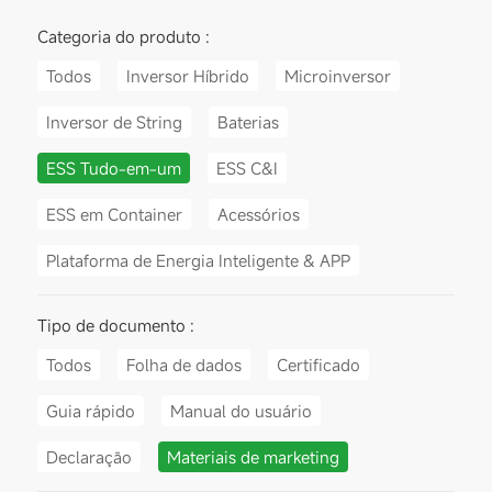
Categoria do produto :
Todos
Inversor Híbrido
Microinversor
Inversor de String
Baterias
ESS Tudo-em-um
ESS C&I
ESS em Container
Acessórios
Plataforma de Energia Inteligente & APP
Tipo de documento :
Todos
Folha de dados
Certificado
Guia rápido
Manual do usuário
Declaração
Materiais de marketing