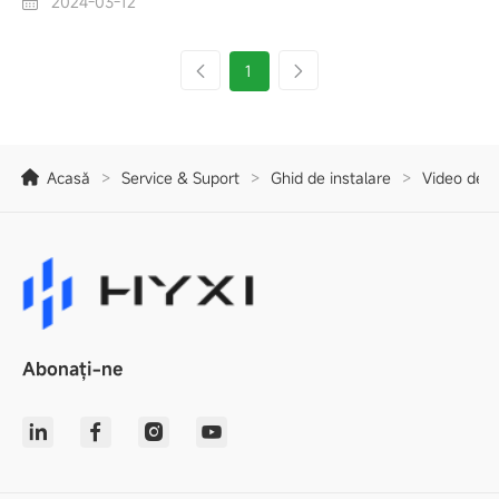
2024-03-12
1
Acasă
>
Service & Suport
>
Ghid de instalare
>
Video de i
Abonați-ne