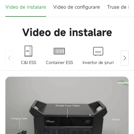
Video de instalare
Video de configurare
Truse de ins
Video de instalare
C&I ESS
Container ESS
Invertor de șiruri
Invert