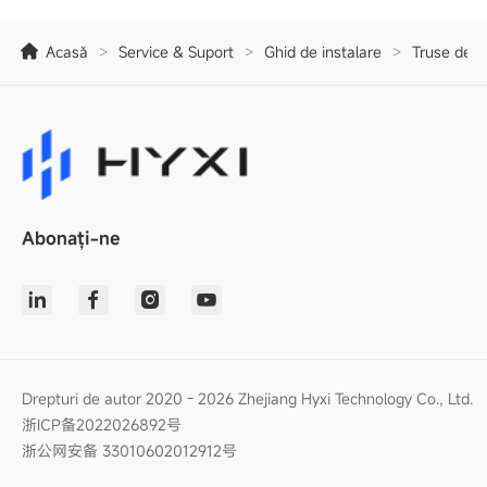
Acasă
>
Service & Suport
>
Ghid de instalare
>
Truse de i
Abonați-ne
Drepturi de autor 2020 - 2026 Zhejiang Hyxi Technology Co., Ltd.
浙ICP备2022026892号
浙公网安备 33010602012912号