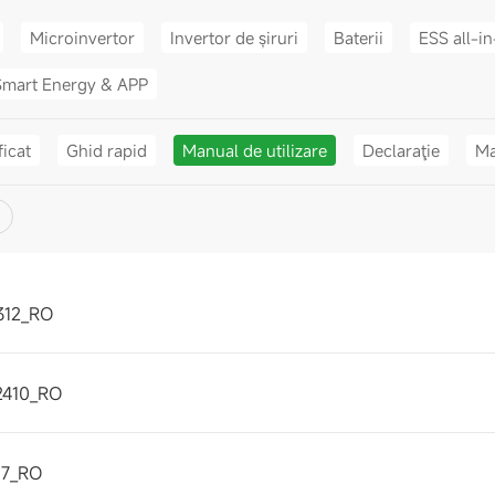
Microinvertor
Invertor de șiruri
Baterii
ESS all-i
Smart Energy & APP
ficat
Ghid rapid
Manual de utilizare
Declaraţie
Ma
312_RO
2410_RO
07_RO