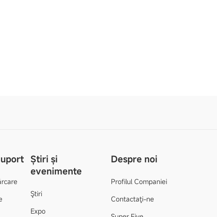
Suport
Știri și
Despre noi
evenimente
ărcare
Profilul Companiei
Ştiri
e
Contactaţi-ne
Expo
Super Five