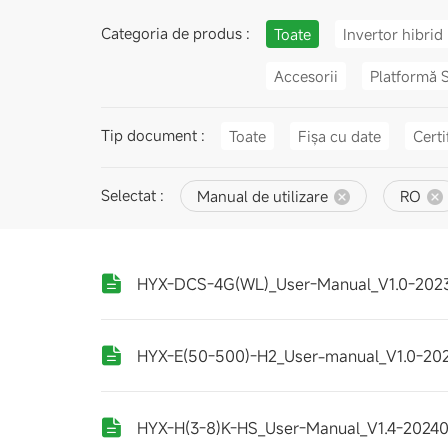
Categoria de produs :
Toate
Invertor hibrid
Accesorii
Platformă 
Tip document :
Toate
Fișa cu date
Certi
Selectat :
Manual de utilizare
RO
HYX-DCS-4G(WL)_User-Manual_V1.0-202
HYX-E(50-500)-H2_User-manual_V1.0-20
HYX-H(3-8)K-HS_User-Manual_V1.4-2024