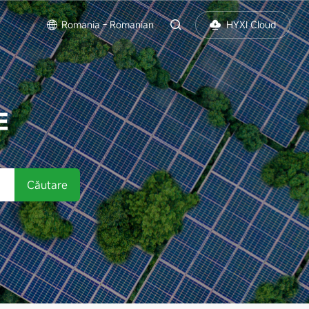
Romania - Romanian
HYXI Cloud
E
Căutare