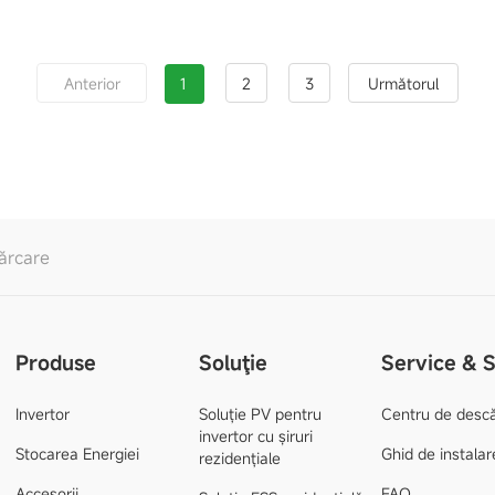
1
2
3
Anterior
Următorul
ărcare
Produse
Soluţie
Service & 
Invertor
Soluție PV pentru
Centru de desc
invertor cu șiruri
Stocarea Energiei
Ghid de instalar
rezidențiale
Accesorii
FAQ