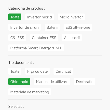
Categoria de produs :
Toate
Invertor hibrid
Microinvertor
Invertor de șiruri
Baterii
ESS all-in-one
C&I ESS
Container ESS
Accesorii
Platformă Smart Energy & APP
Tip document :
Toate
Fișa cu date
Certificat
Ghid rapid
Manual de utilizare
Declaraţie
Materiale de marketing
Selectat :