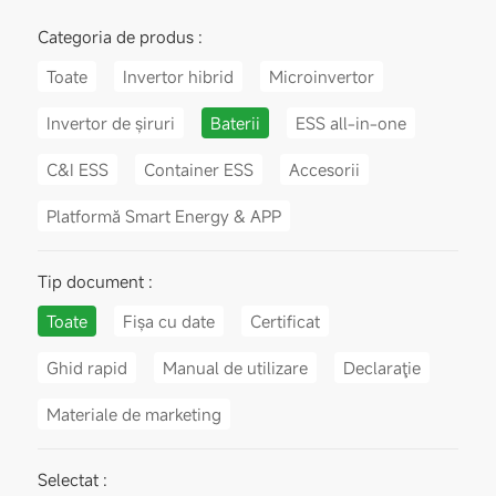
Categoria de produs :
Toate
Invertor hibrid
Microinvertor
Invertor de șiruri
Baterii
ESS all-in-one
C&I ESS
Container ESS
Accesorii
Platformă Smart Energy & APP
Tip document :
Toate
Fișa cu date
Certificat
Ghid rapid
Manual de utilizare
Declaraţie
Materiale de marketing
Selectat :