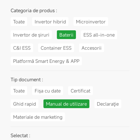
Categoria de produs :
Toate
Invertor hibrid
Microinvertor
Invertor de șiruri
Baterii
ESS all-in-one
C&I ESS
Container ESS
Accesorii
Platformă Smart Energy & APP
Tip document :
Toate
Fișa cu date
Certificat
Ghid rapid
Manual de utilizare
Declaraţie
Materiale de marketing
Selectat :