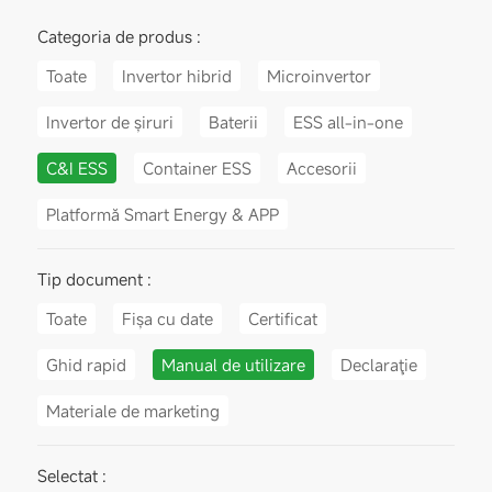
Categoria de produs :
Toate
Invertor hibrid
Microinvertor
Invertor de șiruri
Baterii
ESS all-in-one
C&I ESS
Container ESS
Accesorii
Platformă Smart Energy & APP
Tip document :
Toate
Fișa cu date
Certificat
Ghid rapid
Manual de utilizare
Declaraţie
Materiale de marketing
Selectat :