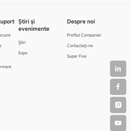
Suport
Știri și
Despre noi
evenimente
ărcare
Profilul Companiei
Ştiri
e
Contactaţi-ne
Expo
Super Five
formare