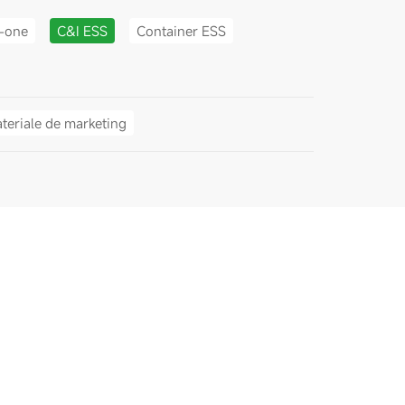
n-one
C&I ESS
Container ESS
teriale de marketing