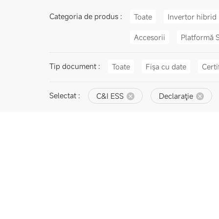
Categoria de produs :
Toate
Invertor hibrid
Accesorii
Platformă 
Tip document :
Toate
Fișa cu date
Certi
Selectat :
C&I ESS
Declaraţie