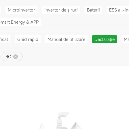
Microinvertor
Invertor de șiruri
Baterii
ESS all-i
Smart Energy & APP
ficat
Ghid rapid
Manual de utilizare
Declaraţie
Ma
RO