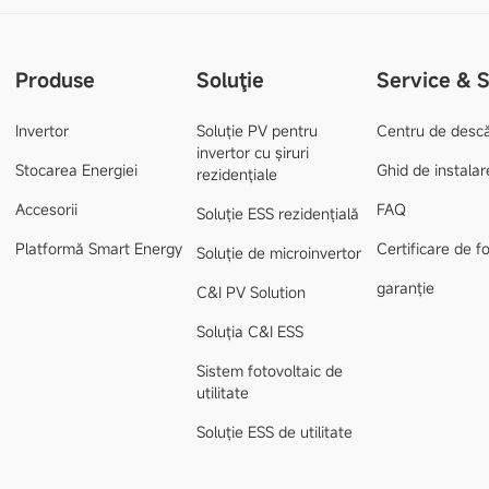
Produse
Soluţie
Service & 
Invertor
Soluție PV pentru
Centru de desc
invertor cu șiruri
Stocarea Energiei
Ghid de instalar
rezidențiale
Accesorii
FAQ
Soluție ESS rezidențială
Platformă Smart Energy
Certificare de 
Soluție de microinvertor
garanție
C&I PV Solution
Soluția C&I ESS
Sistem fotovoltaic de
utilitate
Soluție ESS de utilitate