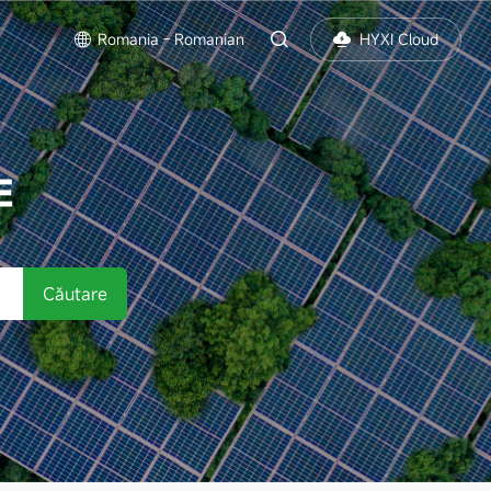
Romania - Romanian
HYXI Cloud
E
Căutare