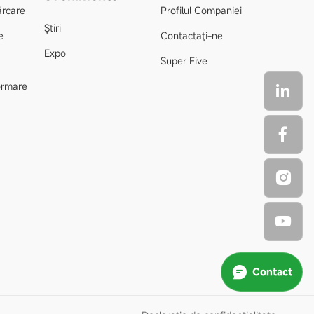
ărcare
Profilul Companiei
Ştiri
e
Contactaţi-ne
Expo
Super Five
formare
Contact