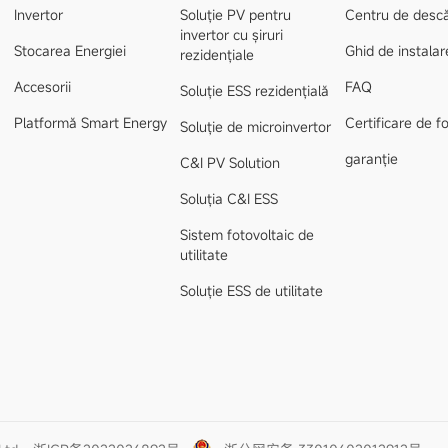
Invertor
Soluție PV pentru
Centru de desc
invertor cu șiruri
Stocarea Energiei
Ghid de instalar
rezidențiale
Accesorii
FAQ
Soluție ESS rezidențială
Platformă Smart Energy
Certificare de 
Soluție de microinvertor
garanție
C&I PV Solution
Soluția C&I ESS
Sistem fotovoltaic de
utilitate
Soluție ESS de utilitate