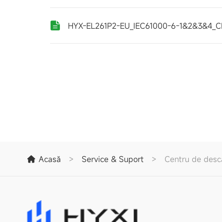
HYX-EL261P2-EU_IEC61000-6-1&2&3&4_C
Acasă
>
Service & Suport
>
Centru de desc