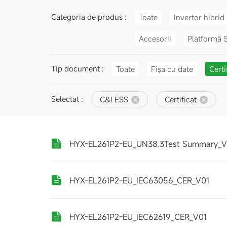
Categoria de produs :
Toate
Invertor hibrid
Accesorii
Platformă 
Tip document :
Toate
Fișa cu date
Certi
Selectat :
C&I ESS
Certificat
HYX-EL261P2-EU_UN38.3Test Summary_V
HYX-EL261P2-EU_IEC63056_CER_V01
HYX-EL261P2-EU_IEC62619_CER_V01