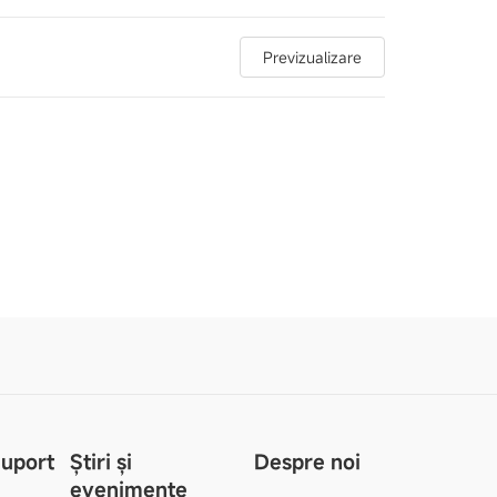
Previzualizare
Suport
Știri și
Despre noi
evenimente