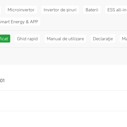
Microinvertor
Invertor de șiruri
Baterii
ESS all-i
Smart Energy & APP
ficat
Ghid rapid
Manual de utilizare
Declaraţie
Ma
01