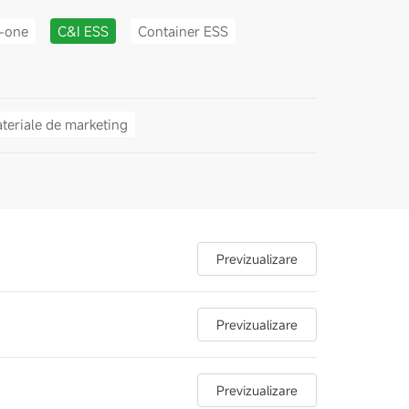
n-one
C&I ESS
Container ESS
teriale de marketing
Previzualizare
Previzualizare
Previzualizare