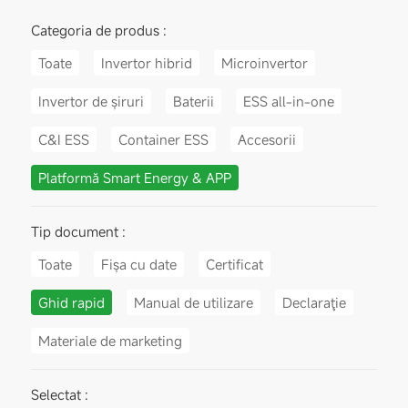
Categoria de produs :
Toate
Invertor hibrid
Microinvertor
Invertor de șiruri
Baterii
ESS all-in-one
C&I ESS
Container ESS
Accesorii
Platformă Smart Energy & APP
Tip document :
Toate
Fișa cu date
Certificat
Ghid rapid
Manual de utilizare
Declaraţie
Materiale de marketing
Selectat :