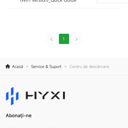
(WIFI version)_Quick Guide
1
Acasă
>
Service & Suport
>
Centru de descărcare
Abonați-ne