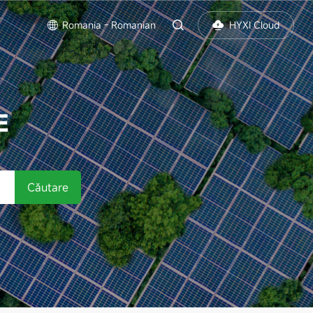
Romania - Romanian
HYXI Cloud
E
Căutare