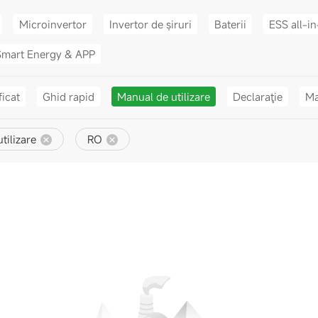
Microinvertor
Invertor de șiruri
Baterii
ESS all-i
Smart Energy & APP
ficat
Ghid rapid
Manual de utilizare
Declaraţie
Ma
tilizare
RO