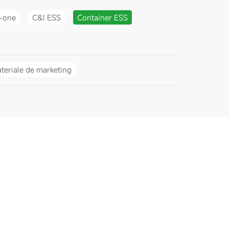
n-one
C&I ESS
Container ESS
teriale de marketing