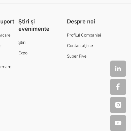
Suport
Știri și
Despre noi
evenimente
ărcare
Profilul Companiei
Ştiri
e
Contactaţi-ne
Expo
Super Five
formare