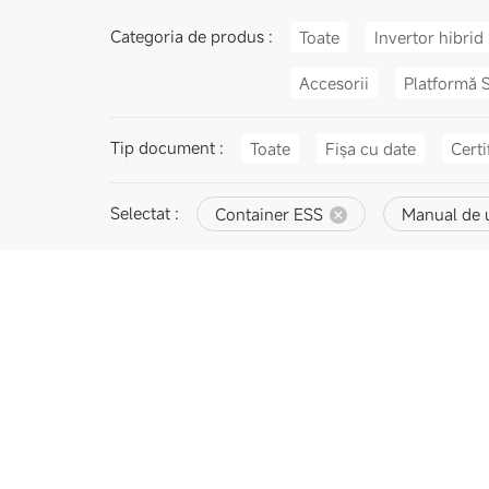
Categoria de produs :
Toate
Invertor hibrid
Accesorii
Platformă 
Tip document :
Toate
Fișa cu date
Certi
Selectat :
Container ESS
Manual de u