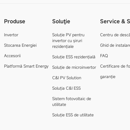
Produse
Soluţie
Service & 
Invertor
Soluție PV pentru
Centru de desc
invertor cu șiruri
Stocarea Energiei
Ghid de instalar
rezidențiale
Accesorii
FAQ
Soluție ESS rezidențială
Platformă Smart Energy
Certificare de 
Soluție de microinvertor
garanție
C&I PV Solution
Soluția C&I ESS
Sistem fotovoltaic de
utilitate
Soluție ESS de utilitate