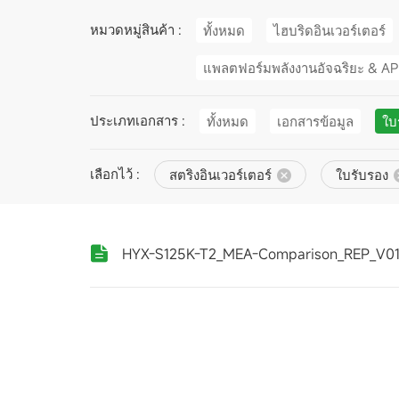
หมวดหมู่สินค้า :
ทั้งหมด
ไฮบริดอินเวอร์เตอร์
แพลตฟอร์มพลังงานอัจฉริยะ & A
ประเภทเอกสาร :
ทั้งหมด
เอกสารข้อมูล
ใบ
เลือกไว้ :
สตริงอินเวอร์เตอร์
ใบรับรอง
HYX-S125K-T2_MEA-Comparison_REP_V0