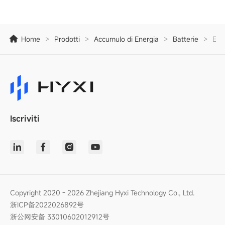
Home
>
Prodotti
>
Accumulo di Energia
>
Batterie
>
E50
Iscriviti
Copyright 2020 - 2026 Zhejiang Hyxi Technology Co., Ltd.
浙ICP备2022026892号
浙公网安备 33010602012912号