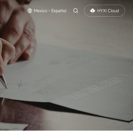
s
Mexico - Español
HYXI Cloud