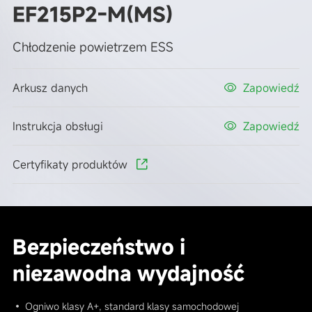
EF215P2-M(MS)
Chłodzenie powietrzem ESS
Arkusz danych
Zapowiedź
Instrukcja obsługi
Zapowiedź
Certyfikaty produktów
Bezpieczeństwo i
niezawodna wydajność
• Ogniwo klasy A+, standard klasy samochodowej