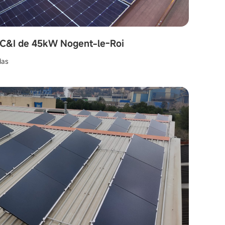
e C&I de 45kW Nogent-le-Roi
das