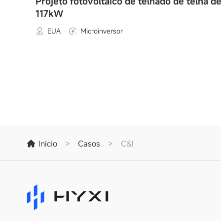
Projeto fotovoltaico de telhado de telha d
117kW
EUA
Microinversor
Início
>
Casos
>
C&I