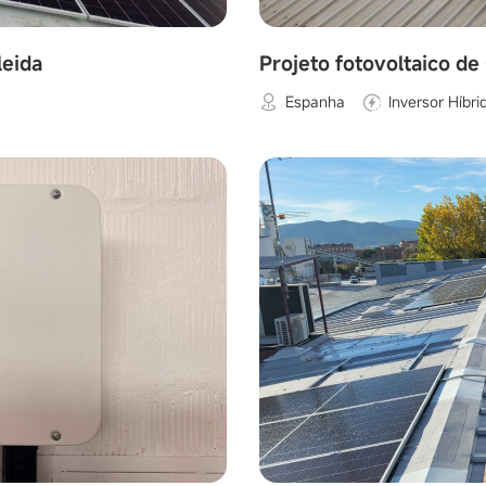
leida
Projeto fotovoltaico d
Espanha
Inversor Híbri