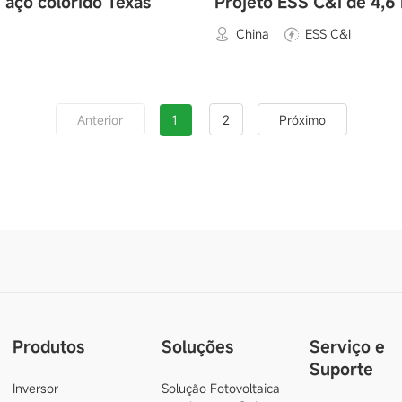
e aço colorido Texas
Projeto ESS C&I de 4
China
ESS C&I
1
2
Anterior
Próximo
Produtos
Soluções
Serviço e
Suporte
Inversor
Solução Fotovoltaica