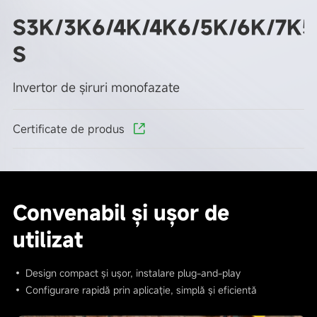
S3K/3K6/4K/4K6/5K/6K/7K5
S
Invertor de șiruri monofazate
Certificate de produs
Convenabil și ușor de
utilizat
• Design compact și ușor, instalare plug-and-play
• Configurare rapidă prin aplicație, simplă și eficientă