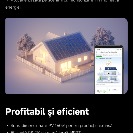
energiei
Profitabil și eficient
• Supradimensionare PV 160% pentru producție extinsă
• Eficiență 98,2% cu gamă largă MPPT