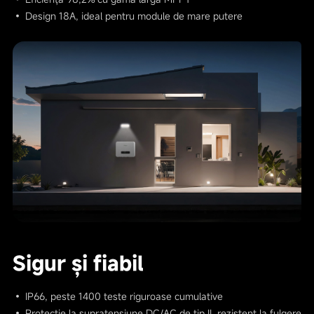
• Design 18A, ideal pentru module de mare putere
Sigur și fiabil
• IP66, peste 1400 teste riguroase cumulative
• Protecție la supratensiune DC/AC de tip II, rezistent la fulgere