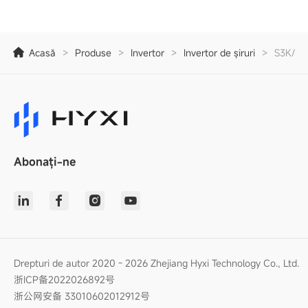
Acasă
>
Produse
>
Invertor
>
Invertor de șiruri
>
S3K/3K
Abonați-ne
Drepturi de autor 2020 - 2026 Zhejiang Hyxi Technology Co., Ltd.
浙ICP备2022026892号
浙公网安备 33010602012912号