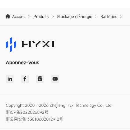
Accueil
>
Produits
>
Stockage d'Énergie
>
Batteries
>
E5
Abonnez-vous
Copyright 2020 - 2026 Zhejiang Hyxi Technology Co., Ltd.
浙ICP备2022026892号
浙公网安备 33010602012912号