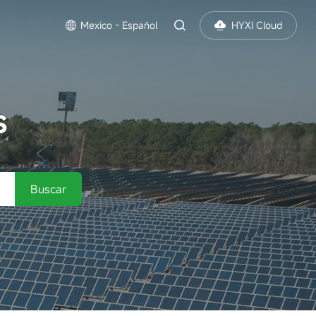
s
Mexico - Español
HYXI Cloud
S
Buscar