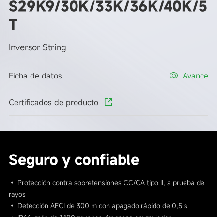
S29K9/30K/33K/36K/40K/50
T
Inversor String
Ficha de datos
Avance
Certificados de producto
Seguro y confiable
• Protección contra sobretensiones CC/CA tipo II, a prueba de
rayos
• Detección AFCI de 300 m con apagado rápido de 0,5 s