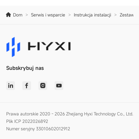
Dom
>
Serwis i wsparcie
>
Instrukcja instalacji
>
Zestawy i
Subskrybuj nas
Prawa autorskie 2020 - 2026 Zhejiang Hyxi Technology Co., Ltd.
Plik ICP 2022026892
Numer seryjny 33010602012912