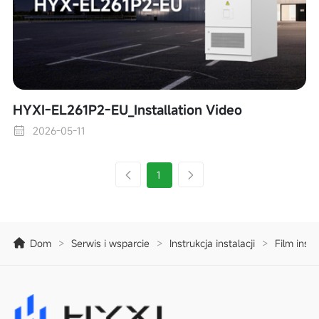
HYXI-EL261P2-EU_Installation Video
2026-05-11
1
Dom
>
Serwis i wsparcie
>
Instrukcja instalacji
>
Film inst