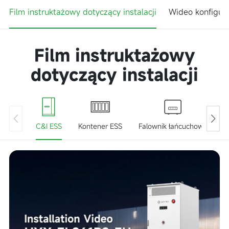
Film instruktażowy dotyczący instalacji
Wideo konfigur
Film instruktażowy
dotyczący instalacji
C&I ESS
Kontener ESS
Falownik łańcuchowy
F